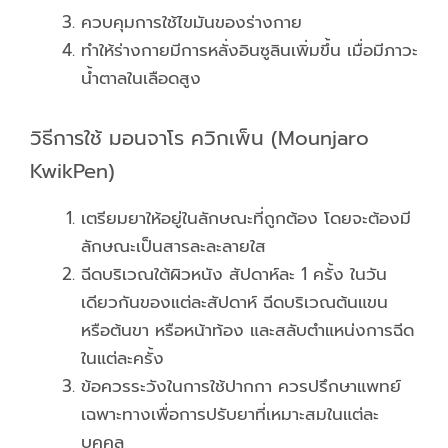
ควบคุมการใช้ไขมันของร่างกาย
ทำให้ร่างกายมีการหลั่งอินซูลินเพิ่มขึ้น เมื่อมีภาวะ
น้ำตาลในเลือดสูง
วิธีการใช้ มอนจาโร ควิกเพ็น (Mounjaro
KwikPen)
เตรียมยาให้อยู่ในลักษณะที่ถูกต้อง โดยจะต้องมี
ลักษณะเป็นสารละละลายใส
ฉีดบริเวณใต้ผิวหนัง สัปดาห์ละ 1 ครั้ง ในวัน
เดียวกันของแต่ละสัปดาห์ ฉีดบริเวณต้นแขน
หรือต้นขา หรือหน้าท้อง และสลับตำแหน่งการฉีด
ในแต่ละครั้ง
ข้อควรระวังในการใช้ปากกา ควรปรึกษาแพทย์
เฉพาะทางเพื่อการปรับยาที่เหมาะสมในแต่ละ
บุคคล