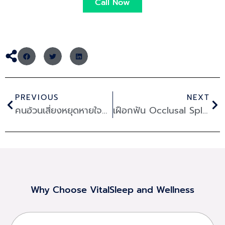
Call Now
Prev
Ne
PREVIOUS
NEXT
คนอ้วนเสี่ยงหยุดหายใจขณะหลับ ปากกาลดน้ำหนักทางเลือกใหม่ ช่วยลดความเสี่ยง
เฝือกฟัน Occlusal Splint ทางเลือกแก้นอนกรนที่คุณอาจไม่เคยรู้
Why Choose VitalSleep and Wellness