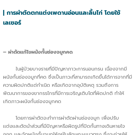
| การผ่าตัดตกแต่งเพดานอ่อนและลิ้นไก่ โดยใช้
เลเซอร์
– ผ่าตัดเเก้ไขผนังกั้นช่องจมูกคด
ในผู้ป่วยบางรายที่มีปัญหาภาวะการนอนกรน เนื่องจากมี
ผนังกั้นช่องจมูกที่คด ซึ่งเป็นภาวะที่สามารถเกิดขึ้นได้การจากที่มี
ความผิดปกติเเต่กำเนิด หรือเกิดจากอุบัติเหตุ รวมถึงการ
พัฒนาการของขากรรไกรที่มีการเจริญเติบโตที่ผิดปกติ ทำให้
เกิดภาวะผนังกั้นช่องจมูกคด
โดยการผ่าตัดจะทำการผ่าตัดผ่านช่องจมูก เพื่อปรับ
เเต่งเเละตัดนำส่วนที่มีปัญหาหรือผิดรูปที่ปิดกั้นทางเดินหายใจ
ออก เเละจัดผนังกั้นจมูกให้อยู่ในลักษณะเเนวตรง ซึ่งจะช่วยให้