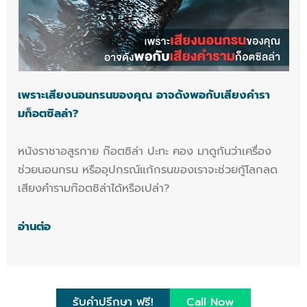
เพราะเสียงนอนกรนของคุณ อาจดังพอกับเสียงคำรา
มก็อตซิลล่า?
หนังราชาอสูรกาย ก๊อตซิล่า ปะทะ คอง มาดูกันว่าเครื่อง
ช่วยนอนกรน หรืออุปกรณ์แก้กรนของเราจะช่วยกู้โลกลด
เสียงคำรามก๊อตซิล่าได้หรือเปล่า?
อ่านต่อ
รับคำปรึกษา ฟรี!
Call Now