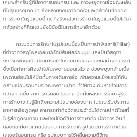
เหมาะสำหรับผู้ที่มีอาการนอนกรน เเละ ภาวะหยุดหายใจขณะหลับ
ที่ไม่รุนเเรงมากนัก ซึ่งหลายๆคนอาจตกใจเเละกลัวกับชื่อของ
การรักษาในรูปแบบนี้ เเต่ที่จริงเเล้วการรักษาในรูปแบบนี้ไม่ได้น่า
กลัวอย่างที่คิดเเถมยังมีข้อดีในการรักษาอีกด้วย
กระบวนการรักษาในรูปแบบนี้จะเป็นการนำพิลลาร์(Pillar)
ที่ทำจากวัสดุโพลิเอสเตอร์ที่มีสัมผัสอ่อนนุ่ม เเละเป็นวัสดุทา
งการเเพทย์ชนิดที่สามารถใส่ในร่างกายของมนุษย์อย่างถาวรได้
ซึ่งเมื่อทำการฝังเข้าไปในเพดานอ่อนเเล้ว จะช่วยพยุงกล้ามเนื้อ
เพดานอ่อนไม่ให้ปิดกั้นทางเดินหายใจ เพิ่มความแข็งแรงให้กับ
กล้ามเนื้อบรอบๆบริเวณเพดานปาก ทำให้ทางเดินหายใจขยาย
กว้างมากขึ้น อาการกรนลดน้อยลง อีกทั้งหลังการรักษาผู้รับ
การรักษาจะไม่รู้สึกถึงความไม่สบายช่องปาก ในขณะรับประทาน
อาหารหรือพูดคุย สามารถทำกิจวัตรประจำวันได้ตามปกติโดยที่
ไม่รู้สึกถูกรบกวน เเละยังมีข้อดีในการรักษาคือ มีอาการเจ็บที่
น้อยเเละมีบาดเเผลน้อยกว่าการรักษาในรูปแบบการรักษาด้วย
เลเซอร์นอนกรน หรือ รูปแบบการใช้คลื่นความถี่วิทยุ