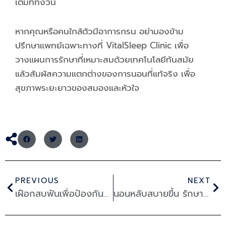
เต็มที่ทั้งวัน
หากคุณหรือคนใกล้ตัวมีอาการกรน อย่ามองข้าม
ปรึกษาแพทย์เฉพาะทางที่ VitalSleep Clinic เพื่อ
วางแผนการรักษาที่เหมาะสมด้วยเทคโนโลยีทันสมัย
แล้วสัมผัสความแตกต่างของการนอนที่แท้จริง เพื่อ
สุขภาพระยะยาวของสมองและหัวใจ
Prev
Ne
PREVIOUS
NEXT
เฝือกสบฟันเพื่อป้องกันฟันสึกจากการนอนกัดฟัน
นอนหลับสบายขึ้น รักษา นอนกรน ด้วยการบำบัดกล้ามเนื้อใบหน้า