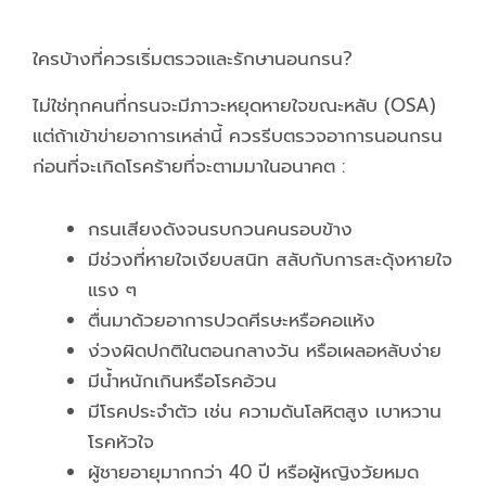
ใครบ้างที่ควรเริ่มตรวจและรักษานอนกรน?
ไม่ใช่ทุกคนที่กรนจะมีภาวะหยุดหายใจขณะหลับ (OSA)
แต่ถ้าเข้าข่ายอาการเหล่านี้ ควรรีบตรวจอาการนอนกรน
ก่อนที่จะเกิดโรคร้ายที่จะตามมาในอนาคต :
กรนเสียงดังจนรบกวนคนรอบข้าง
มีช่วงที่หายใจเงียบสนิท สลับกับการสะดุ้งหายใจ
แรง ๆ
ตื่นมาด้วยอาการปวดศีรษะหรือคอแห้ง
ง่วงผิดปกติในตอนกลางวัน หรือเผลอหลับง่าย
มีน้ำหนักเกินหรือโรคอ้วน
มีโรคประจำตัว เช่น ความดันโลหิตสูง เบาหวาน
โรคหัวใจ
ผู้ชายอายุมากกว่า 40 ปี หรือผู้หญิงวัยหมด