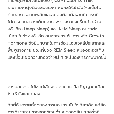
การหยุดหายใจขณะหลับ ( OSA) บ่อยครั้ง ทำให้
ร่างกายสะดุ้งตื่นตลอดเวลา ส่งผลให้เช้าวันใหม่เต็มไป
ด้วยอาการอ่อนเพลียและสมองตื้อ เมื่อผ่านคืนแรกที่
ได้การนอนอย่างเต็มคุณภาพ ร่างกายจะเริ่มเข้าสู่ช่วง
หลับลึก (Deep Sleep) และ REM Sleep อย่างต่อ
เนื่อง ในช่วงหลับลึก สมองจะกระตุ้นการหลั่ง Growth
Hormone ซึ่งมีบทบาทในการซ่อมแซมเซลล์ประสาทและ
ฟื้นฟูร่างกาย ขณะที่ช่วง REM Sleep สมองจะจัดเก็บ
และเชื่อมโยงความทรงจำใหม่ ๆ ให้มีประสิทธิภาพมากขึ้น
การนอนกรนไม่ใช่แค่เสียงรบกวน แต่คือสัญญาณเตือน
โรคหัวใจและสมอง
สิ่งที่อันตรายที่สุดของการนอนกรนไม่ใช่เสียงดัง แต่คือ
การที่ร่างกายขาดออกซิเจนซ้ำ ๆ ตลอดคืน ทุกครั้งที่