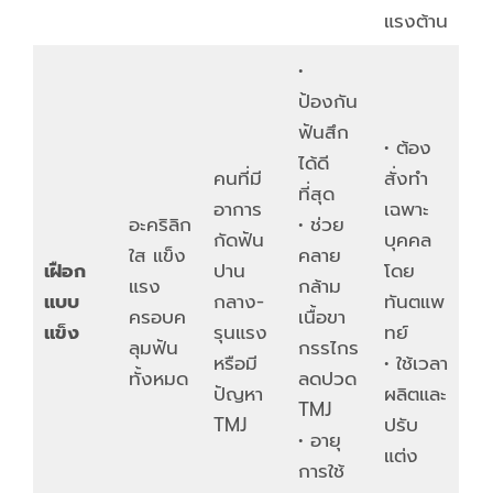
แรงต้าน
•
ป้องกัน
ฟันสึก
• ต้อง
ได้ดี
คนที่มี
สั่งทำ
ที่สุด
อาการ
เฉพาะ
อะคริลิก
• ช่วย
กัดฟัน
บุคคล
ใส แข็ง
คลาย
เฝือก
ปาน
โดย
แรง
กล้าม
แบบ
กลาง-
ทันตแพ
ครอบค
เนื้อขา
แข็ง
รุนแรง
ทย์
ลุมฟัน
กรรไกร
หรือมี
• ใช้เวลา
ทั้งหมด
ลดปวด
ปัญหา
ผลิตและ
TMJ
TMJ
ปรับ
• อายุ
แต่ง
การใช้