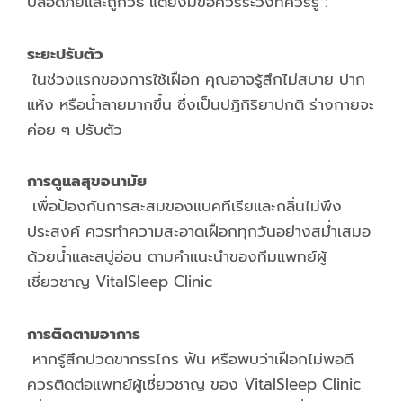
ปลอดภัยและถูกวิธี แต่ยังมีข้อควรระวังที่ควรรู้ :
ระยะปรับตัว
ในช่วงแรกของการใช้เฝือก คุณอาจรู้สึกไม่สบาย ปาก
แห้ง หรือน้ำลายมากขึ้น ซึ่งเป็นปฏิกิริยาปกติ ร่างกายจะ
ค่อย ๆ ปรับตัว
การดูแลสุขอนามัย
เพื่อป้องกันการสะสมของแบคทีเรียและกลิ่นไม่พึง
ประสงค์ ควรทำความสะอาดเฝือกทุกวันอย่างสม่ำเสมอ
ด้วยน้ำและสบู่อ่อน ตามคำแนะนำของทีมแพทย์ผู้
เชี่ยวชาญ VitalSleep Clinic
การติดตามอาการ
หากรู้สึกปวดขากรรไกร ฟัน หรือพบว่าเฝือกไม่พอดี
ควรติดต่อแพทย์ผู้เชี่ยวชาญ ของ VitalSleep Clinic