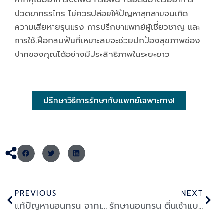
ปวดขากรรไกร ไม่ควรปล่อยให้ปัญหาลุกลามจนเกิด
ความเสียหายรุนแรง การปรึกษาแพทย์ผู้เชี่ยวชาญ และ
การใช้เฝือกสบฟันที่เหมาะสมจะช่วยปกป้องสุขภาพช่อง
ปากของคุณได้อย่างมีประสิทธิภาพในระยะยาว
ปรึกษาวิธีการรักษากับเเพทย์เฉพาะทาง!
Prev
Ne
PREVIOUS
NEXT
แก้ปัญหานอนกรน จากเสียงกรนสู่การนอนหลับดีขึ้น
รักษานอนกรน ตื่นเช้าแบบสมองโล่ง พร้อมโฟกัสเต็มที่