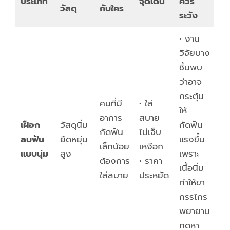
ประเภท
จุดเด่น
ควร
วัสดุ
กับใคร
ระวัง
• งาน
วิจัยบาง
ชิ้นพบ
ว่าอาจ
กระตุ้น
คนที่มี
• ใส่
ให้
อาการ
สบาย
เฝือก
วัสดุนิ่ม
กัดฟัน
กัดฟัน
ไม่เจ็บ
สบฟัน
ยืดหยุ่น
แรงขึ้น
เล็กน้อย
เหงือก
แบบนุ่ม
สูง
เพราะ
ต้องการ
• ราคา
เนื้อนิ่ม
ใส่สบาย
ประหยัด
ทำให้ขา
กรรไกร
พยายาม
กดหา