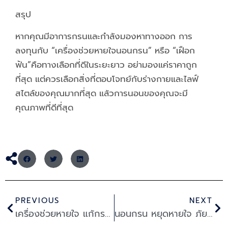
สรุป
หากคุณมีอาการกรนและกำลังมองหาทางออก การ
ลงทุนกับ “เครื่องช่วยหายใจนอนกรน” หรือ “เฝือก
ฟัน”คือทางเลือกที่ดีในระยะยาว อย่ามองแค่ราคาถูก
ที่สุด แต่ควรเลือกสิ่งที่ตอบโจทย์กับร่างกายและไลฟ์
สไตล์ของคุณมากที่สุด แล้วการนอนของคุณจะมี
คุณภาพที่ดีที่สุด
Prev
Ne
PREVIOUS
NEXT
เครื่องช่วยหายใจ แก้กรน ราคาเท่าไหร่? เลือกยังไงให้คุ้มค่า พร้อมทางเลือกอื่นที่ได้ผลจริง
นอนกรน หยุดหายใจ ภัยเงียบที่ไม่ควรมองข้าม