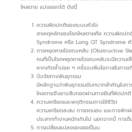
ใหลตาย แบ่งออกได้ ดังนี้
ความผิดปกติของระบบหัวใจ
สาเหตุหลักของโรคใหลตายคือ ความผิดปกติ
Syndrome หรือ Long QT Syndrome หัวใจส่
การหยุดหายใจขณะหลับ (Obstructive S
คนที่เป็นโรคหยุดหายใจขณะหลับจะมีความเส
หากเกิดซ้ำบ่อย ๆ ครั้งจะเพิ่มโอกาสในการ
ปัจจัยทางพันธุกรรม
มีหลักฐานว่าพันธุกรรมมีบทบาทสำคัญในการเ
ใหลตายจึงอาจสืบทอดผ่านทางยีนที่ผิดปกติ
ความเครียดและพฤติกรรมการใช้ชีวิต
ความเครียดสะสม การอดนอน และการพักผ่อนไ
ประสาททำงานหนักเกินไป นอกจากนี้ การดื่มแอ
การเปลี่ยนแปลงของฮอร์โมน