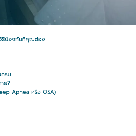
ีป้องกันที่คุณต้อง
นกรน
ตาย?
leep Apnea หรือ OSA)