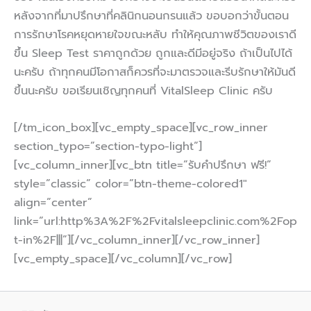
หลังจากที่มาปรึกษาที่คลินิกนอนกรนแล้ว ขอบอกว่าขั้นตอน
การรักษาโรคหยุดหายใจขณะหลับ ทำให้คุณภาพชีวิตของเราดี
ขึ้น Sleep Test ราคาถูกด้วย ถูกและดีมีอยู่จริง ถ้าเป็นไปได้
นะครับ ถ้าทุกคนมีโอกาสก็ควรที่จะมาตรวจและรีบรักษาให้มันดี
ขึ้นนะครับ ขอเรียนเชิญทุกคนที่ VitalSleep Clinic ครับ
[/tm_icon_box][vc_empty_space][vc_row_inner
section_typo=”section-typo-light”]
[vc_column_inner][vc_btn title=”รับคำปรึกษา ฟรี!”
style=”classic” color=”btn-theme-colored1″
align=”center”
link=”url:http%3A%2F%2Fvitalsleepclinic.com%2Fop
t-in%2F|||”][/vc_column_inner][/vc_row_inner]
[vc_empty_space][/vc_column][/vc_row]