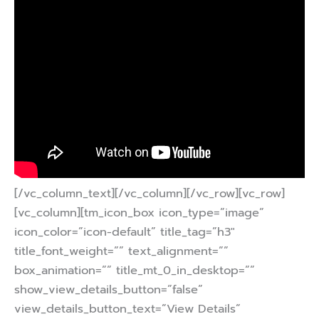
[/vc_column_text][/vc_column][/vc_row][vc_row]
[vc_column][tm_icon_box icon_type=”image”
icon_color=”icon-default” title_tag=”h3″
title_font_weight=”” text_alignment=””
box_animation=”” title_mt_0_in_desktop=””
show_view_details_button=”false”
view_details_button_text=”View Details”