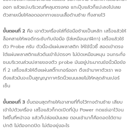
ออก แล้วแปะบริเวณที่หลุมตรงคอ แกะปุ๊บแล้วก็แปะลงไปเลย
ตัวสายเนี่ยให้ลอดออกทางแขนเสื้อด้านซ้าย ทิ้งสายไว้
ขั้นตอนที่ 2
คือ เอาตัวเครื่องใส่ที่ข้อมือซ้ายเป็นหลัก เสร็จแล้วให้
ล็อคสายให้พอดีกระชับกับข้อมือ (ใส่เหมือนนาฬิกา) เสร็จแล้วใช้
ตัว Probe ครับ ตัวนี้จะมีแผ่นพลาสติก ให้ใช้นิ้วชี้ สอดเข้าตรง
ใต้แผ่นพลาสติกแล้วดันเข้าไปตรงๆ ไม่บิดเหมือนหมุน จนกระทั่ง
ชนบริเวณส่วนปลายของตัว probe มันอยู่ประมาณข้อนิ้วมือข้อ
ที่ 2 เสร็จแล้วให้ดึงแผ่นสติ๊กเกอร์ออก ดึงเข้ามาหาตัวเรา พอ
ดึงแล้วมันจะเป็นสูญญากาศรัดนิ้วแนนเลยไม่ให้หลุดล้านเปอร์
เซ็น
ขั้นตอนที่ 3
ขั้นตอนสุดท้ายให้เอาสายที่ทิ้งไว้ทางด้านซ้าย เสียบ
เข้าไปตัวเครื่อง เสร็จแล้วก็กดเปิดที่ปุ่ม Power กดแช่เอาไว้จน
ไฟขึ้นที่หน้าจอ แล้วก็ปล่อยมันเลย ตอนเช้ามาก็คือถอดได้ตาม
ปกติ ไม่ต้องกดปิด ไม่ต้องยุ่งอะไร