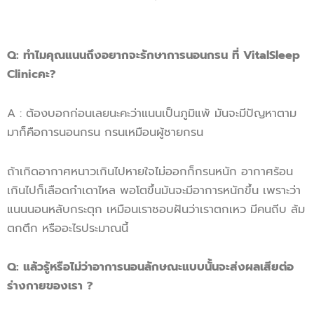
Q
:
ทำไม
คุณแนน
ถึงอยากจะ
รักษาการนอนกรน
ที่
VitalSleep
Clinic
คะ
?
A : ต้องบอกก่อนเลยนะคะว่าแนนเป็นภูมิแพ้ มันจะมีปัญหาตาม
มาก็คือการนอนกรน กรนเหมือนผู้ชายกรน
ถ้าเกิดอากาศหนาวเกินไปหายใจไม่ออกก็กรนหนัก อากาศร้อน
เกินไปก็เลือดกำเดาไหล พอโตขึ้นมันจะมีอาการหนักขึ้น เพราะว่า
แนนนอนหลับกระตุก เหมือนเราชอบฝันว่าเราตกเหว มีคนถีบ ล้ม
ตกตึก หรืออะไรประมาณนี้
Q
:
แล้วรู้
หรือไม่ว่าอาการนอนลักษณะแบบนั้น
จะส่งผลเสียต่อ
ร่างกายของเรา ?