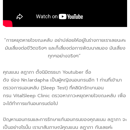
“การหยุดหายใจขณะหลับ อย่าปล่อยให้อยู่ในร่างกายเราเลยนะคะ
มันเสี่ยงต่อขีวิตจริงๆ และก็เสี่ยงต่อการพัฒนาสมอง มันเสี่ยง
ทุกๆอย่างจริงๆ”
คุณแนน ลฎาภา ตั้งนิมิตรธนา Youtuber ชื่อ
ดัง ช่อง Nn.lardapha เป็นผู้หญิงนอนกรนอีก 1 ท่านที่เข้ามา
ตรวจการนอนหลับ (Sleep Test) ที่คลินิกรักษานอน
กรน VitalSleep Clinic ตรวจหาภาวะหยุดหายใจขณะหลับ เพื่อ
จะได้ทำการแก้นอนกรนต่อไป
ปัญหานอนกรนและการรักษาแก้นอนกรนของคุณแนน ลฎาภา จะ
เป็นอย่างไรนั้น เรามาสัมภาษณ์คุณแนน ลฎาภา กันเลยค่ะ