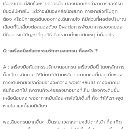
เรื่อยๆเนี่ย มีสิทธิ์จะหายถาวรมั้ย ต้องบอกเลยว่าอาการของโรค
มันจะไม่หายไป แต่ว่าจะมันจะเหลือน้อยมาก การหายใจที่ไม่ถูก
ต้อง หรือมีการอุดตันของทางเดินหายใจ ก็มีส่วนที่ผลต่อปริมาณ
เลือดที่ไปเลี้ยงต่อสมองด้วย มีผลต่อการพัฒนาการของสมอง
นี่คือการแก้ปัญหาที่ถูกวิธี คือเรามาตั้งแต่ต้นเหตุว่าคืออะไร
Q
:
เครื่องมือทันต
กรรม
รักษานอนกรน
คืออะไร ?
A : เครื่องมือทันตกรรมรักษานอนกรน เครื่องมือนี้ โดยหลักการ
ก็จะมีการดันคาง ให้ไม่ตกไปด้านหลัง เวลาคนเราตื่นอยู่เนี่ยช่อง
ทางเดินหายใจเราค่อนข้างจะกว้าง พอเราหลับไป คางจะตกไป
ลิ้นก็จะตกไป เพดานก็จะห้อยลงมาอย่างที่เห็น ช่องก็จะตีบขึ้น
เหลือน้อยลง พออากาศมันน้อยหายใจไม่เต็มที่ ก็จะทำให้เราหยุด
หายใจ และก็เลยมีเสียง
พอเสียงกรนมากขึ้นๆ เป็นระยะเวลาหลายๆสัปดาห์เข้า ก็จะเกิด