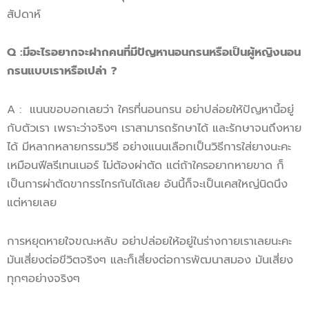
สัปดาห์
Q
:
มีอะไรอยากจะฝากคนที่มีปัญหานอนกรน
หรือเป็น
ผู้หญิงนอน
กรน
แบบเราหรือเปล่า ?
A : แนนขอบอกเลยว่า ใครที่นอนกรน อย่าปล่อยให้ปัญหานี้อยู่
กับตัวเรา เพราะว่าจริงๆ เราสามารถรักษาได้ และรักษาจนถึงหาย
ได้ มีหลากหลายกรรมวิธี อย่างแนนเลือกเป็นวิธีการใส่ยางนะคะ
เหมือนฟีลรีเทนเนอร์ ไม่ต้องผ่าตัด แต่ถ้าใครอยากหายขาด ก็
เป็นการผ่าตัดขากรรไกรกันได้เลย อันนี้ก็จะเป็นเคสใหญ่นิดนึง
แต่หายเลย
การหยุดหายใจขณะหลับ อย่าปล่อยให้อยู่ในร่างกายเราเลยนะคะ
มันเสี่ยงต่อขีวิตจริงๆ และก็เสี่ยงต่อการพัฒนาสมอง มันเสี่ยง
ทุกๆอย่างจริงๆ