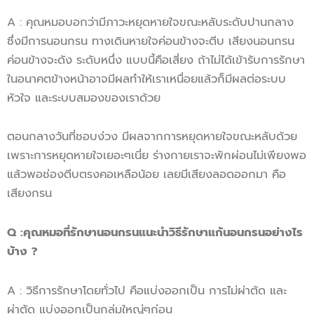
A : คุณหมอบอกว่ามีภาวะหยุดหายใจขณะหลับระดับปานกลาง
ซึ่งมีการนอนกรน ทางเดินหายใจค่อนข้างจะตีบ เสียงนอนกรน
ค่อนข้างจะดัง ระดับหนึ่ง แบบนี้คือเสี่ยง ถ้าไม่ได้เข้ารับการรักษา
ในอนาคตข้างหน้าอาจมีผลทำให้เราเหนื่อยแล้วก็มีผลต่อระบบ
หัวใจ และระบบสมองของเราด้วย
ตอนกลางวันที่ชอบง่วง มีผลจากการหยุดหายใจขณะหลับด้วย
เพราะการหยุดหายใจเยอะๆเนี่ย ร่างกายเราจะพักผ่อนไม่เพียงพอ
แล้วพอช่องตีบตรงคอเหลือน้อย เลยมีเสียงลอดออกมา คือ
เสียงกรน
Q
:
คุณหมอ
ที่รักษานอนกรน
แนะนำวิธีรักษา
แก้
นอนกรน
อย่างไร
บ้าง ?
A : วิธีการรักษาโดยทั่วไป คือแบ่งออกเป็น การไม่ผ่าตัด และ
ผ่าตัด แบ่งออกเป็นกลุ่มใหญ่ๆก่อน