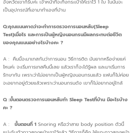
จังหวัดเขาก็รับค่ะ เจ้าหน้าที่จะทิ้งกระเป๋าให้เราไว้ 1 ใบ ในนั้นจะ
เป็นอุปกรณ์ที่เอามาทำเองที่บ้าน
Q
:
คุณแนน
คาดว่า
จะทำการ
ตรวจการนอนหลับ
(
Sleep
Test
)
เมื่อไร
และ
การ
เป็น
ผู้หญิงน
อนกรน
มีผลกระทบต่อชีวิต
ของคุณแนน
อย่างไรบ้างคะ ?
A : คืนนี้จะมาเทสกันว่าการนอน วิธีการติด มันยากหรือง่ายแค่
ไหนค่ะ จะเริ่มการเทสคืนนี้เลย แล้วเราก็จะได้รู้ผล และมาเริ่มการ
รักษากัน เพราะว่าไม่อยากเป็นผู้หญิงนอนกรนแล้ว แฟนก็ไม่ค่อย
จะอยากอยู่ด้วยแล้วเพราะว่านอนกรนดัง เขาก็ไม่อยากอยู่ใกล้
Q
:
ขั้นตอน
ตรวจการนอนหลับ
ทำ
Sleep Test
ที่บ้าน มีอะไรบ้าง
คะ ?
A :
ขั้นตอนที่ 1
Snoring หรือว่าสาย body position ตัวนี้
แปะกับตัวกาวสองหน้าเอาไว้แล้ว วิธีการก็คือ ให้แกะกาวสองหน้า