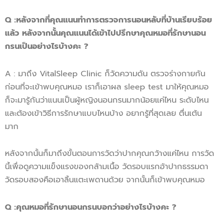
Q
:
หลังจากที่คุณแนนทำการ
ตรวจการนอนหลับ
ที่
บ้านเรียบร้อย
แล้ว
หลังจากนั้น
คุณแนน
ได้
เข้าไปปรึกษาคุณหมอ
ที่
รักษานอน
กรน
เป็น
อย่างไรบ้างคะ ?
A : มาถึง VitalSleep Clinic ก็วัดความดัน ตรวจร่างกายกัน
ก่อนที่จะเข้าพบคุณหมอ เราก็เอาผล sleep test มาให้คุณหมอ
ก็จะมารู้กันว่าแนนเป็นผู้หญิงนอนกรนมากน้อยแค่ไหน ระดับไหน
และต้องเข้าวิธีการรักษาแบบไหนบ้าง อยากรู้ที่สุดเลย ตื่นเต้น
มาก
หลังจากนั้นก็มาถึงขั้นตอนการวัดว่าปากคุณกว้างแค่ไหน การวัด
นี้เพื่อดูความแข็งแรงของกล้ามเนื้อ วัดรอบแรกอ้าปากธรรมดา
วัดรอบสองคือเอาลิ้นแตะเพดานด้วย จากนั้นก็เข้าพบคุณหมอ
Q
:
คุณหมอ
ที่รักษานอนกรน
บอกว่าอย่างไรบ้างคะ ?