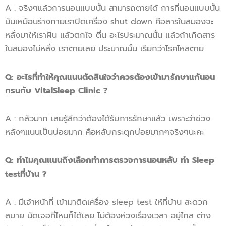
A : จริงๆแล้วการนอนแบบนั้น สามารถตายได้ การที่นอนแบบนั้น
มันเหมือนร่างกายเราปิดเครื่อง shut down คือสารในสมองจะ
หลั่งมาให้เราฝัน แล้วตกใจ ตื่น อะไรประมาณนั้น แล้วถ้าเกิดสาร
ในสมองไม่หลั่ง เราตายเลย ประมาณนั้น เรียกว่าโรคไหลตาย
Q: อะไรที่ทำให้คุณแนนตัดสินใจว่าควรต้องเข้ามารักษาแก้นอน
กรนกับ VitalSleep Clinic ?
A : กลัวมาก เลยรู้สึกว่าต้องได้รับการรักษาแล้ว เพราะว่าช่วง
หลังๆแนนเป็นบ่อยมาก คือหลับกระตุกบ่อยมากๆจริงๆนะคะ
Q
:
ทำไม
คุณแนน
ถึงเลือกทำการ
ตรวจการนอนหลับ
ทำ
Sleep
test
ที่บ้าน ?
A : มีเจ้าหน้าที่ เข้ามาติดเครื่อง sleep test ให้ที่บ้าน สะดวก
สบาย นัดเจอที่ไหนก็ได้เลย ไม่ต้องห่วงเรื่องเวลา อยู่ไกล ต่าง