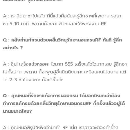
A : เราฉีดยาชาไปแล้ว ทีนี้แล้วคือมันจะรู้สึกชาๆที่เพดาน รอยา
ชา 5-10 นาที เพดานก็จะชาแล้วหมอจะใช้พลังงาน RF
Q : หลังทำแก้กรนด้วยคลื่นวิทยุรักษานอนกรนRF ทันที รู้สึก
อย่างไร ?
A : อุ๊ย! เสร็จแล้วหรอคะ ไวมาก 555 เสร็จแล้วไวมากเลย รู้สึกชา
ไปทั้งปาก เพดาน ก็จะพูดอู้อี้ๆนิดนึงนะคะ เหมือนคนไม่สบาย แต่
ว่า 2-3 ชั่วโมงนะคะ ก็จะดีขึ้นค่ะ
Q
:
คุณหมอที่รักษา
แก้อาการนอนกรน
ได้
บอกไหมคะว่าต้อง
ทำ
การ
แก้กรน
ด้วย
คลื่นวิทยุรักษานอนกรน
RF
กี่ครั้งแล้วอยู่ได้
นานขนาดไหน
?
A : คุณหมอสรุปให้ฟังว่ามาทำ RF เนี่ย เราอาจจะต้องทำย้ำๆ