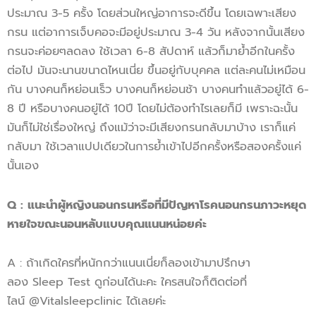
ประมาณ 3-5 ครั้ง โดยส่วนใหญ่อาการจะดีขึ้น โดยเฉพาะเสียง
กรน แต่อาการเจ็บคอจะมีอยู่ประมาณ 3-4 วัน หลังจากนั้นเสียง
กรนจะค่อยๆลดลง ใช้เวลา 6-8 สัปดาห์ แล้วก็มาย้ำอีกในครั้ง
ต่อไป มันจะนานขนาดไหนเนี่ย ขึ้นอยู่กับบุคคล แต่ละคนไม่เหมือน
กัน บางคนก็หย่อนเร็ว บางคนก็หย่อนช้า บางคนทำแล้วอยู่ได้ 6-
8 ปี หรือบางคนอยู่ได้ 10ปี โดยไม่ต้องทำไรเลยก็มี เพราะฉะนั้น
มันก็ไม่ใช่เรื่องใหญ่ ถึงแม้ว่าจะมีเสียงกรนกลับมาบ้าง เราก็แค่
กลับมา ใช้เวลาแปปเดียวในการย้ำเข้าไปอีกครั้งหรือสองครั้งแค่
นั้นเอง
Q : แนะนำผู้หญิงนอนกรนหรือที่มีปัญหาโรคนอนกรนภาวะหยุด
หายใจขณะนอนหลับแบบคุณแนนหน่อยค่ะ
A : ถ้าเกิดใครที่หนักกว่าแนนเนี่ยก็ลองเข้ามาปรึกษา
ลอง Sleep Test ดูก่อนได้นะคะ ใครสนใจก็ติดต่อที่
ไลน์ @Vitalsleepclinic ได้เลยค่ะ