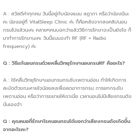
A : สวัสดีค่าทุกคน วันนี้อยู่กับน้องแนน ลฎาภา หรือว่าน้องนีนะ
คะ น้องอยู่ที่ VitalSleep Clinic ค่ะ ก็คือหลังจากลงคลิปนอน
กรนไปแล้วนะคะ หลายๆคนบอกว่าแล้ววิธีการรักษาจะเป็นยังไง ก็
มาทำการรักษานะคะ วันนี้แนนจะทำ RF (RF = Radio
frequency) ค่ะ
Q : วิธีแก้นอนกรนด้วยคลื่นวิทยุรักษานอนกรนRF คืออะไร?
A : ใช้คลื่นวิทยุรักษานอนกรนกระชับเพดานอ่อน ทำให้เกิดการ
สะบัดตัวขณะหายใจน้อยลงเพื่อลดอาการกรน การยกกระชับ
เพดานอ่อน หรือว่าการขยายให้เราเนี่ย เวลานอนไม่มีเสียงกรนดัง
นั่นเองจ้า
Q : คุณหมอที่รักษาโรคนอนกรนได้บอกว่าเสียงกรนดังเกิดขึ้น
จากอะไรคะ?